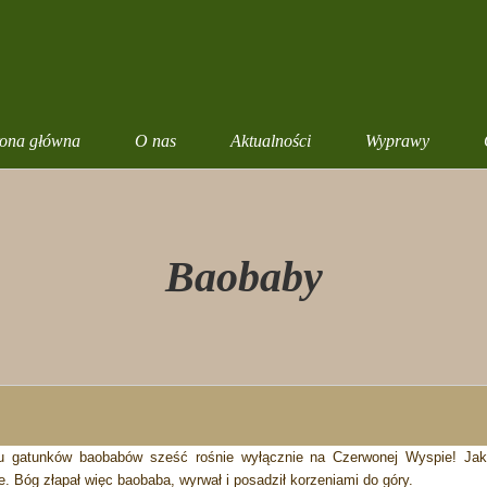
rona główna
O nas
Aktualności
Wyprawy
Baobaby
 gatunków baobabów sześć rośnie wyłącznie na Czerwonej Wyspie! Jak
e. Bóg złapał więc baobaba, wyrwał i posadził korzeniami do góry.