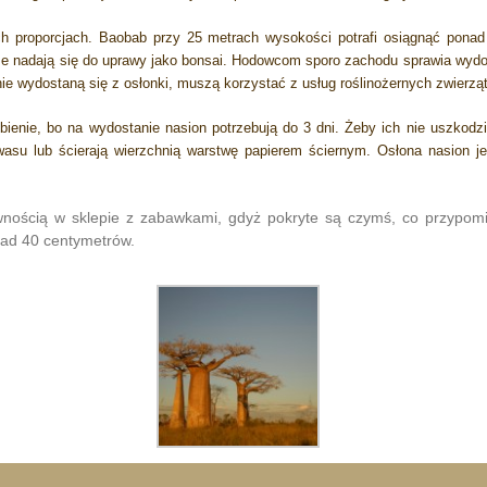
h proporcjach. Baobab przy 25 metrach wysokości potrafi osiągnąć ponad
nadają się do uprawy jako bonsai. Hodowcom sporo zachodu sprawia wydost
e wydostaną się z osłonki, muszą korzystać z usług roślinożernych zwierząt
ienie, bo na wydostanie nasion potrzebują do 3 dni. Żeby ich nie uszkodz
su lub ścierają wierzchnią warstwę papierem ściernym. Osłona nasion je
nością w sklepie z zabawkami, gdyż pokryte są czymś, co przypom
nad 40 centymetrów.