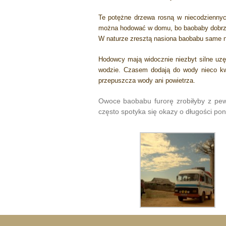
Te potężne drzewa rosną w niecodziennyc
można hodować w domu, bo baobaby dobrze 
W naturze zresztą nasiona baobabu same ni
Hodowcy mają widocznie niezbyt silne uzęb
wodzie. Czasem dodają do wody nieco kwa
przepuszcza wody ani powietrza.
Owoce baobabu furorę zrobiłyby z pew
często spotyka się okazy o długości po