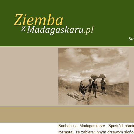
Przejdź
do
zawartości
St
Baobab na Madagaskarze. Spośród ośmiu
rozrastał, że zabierał innym drzewom słońc