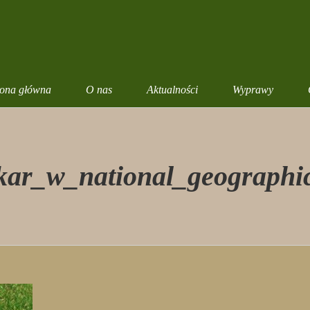
rona główna
O nas
Aktualności
Wyprawy
ar_w_national_geographic