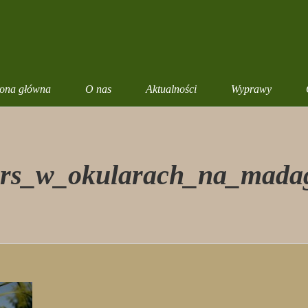
rona główna
O nas
Aktualności
Wyprawy
rs_w_okularach_na_mada