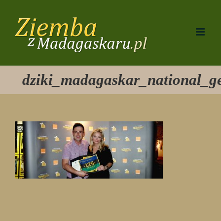
Przejdź
do
zawartości
dziki_madagaskar_national_ge